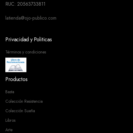
RUC: 20563733811
latienda@ojo-publico.com
Privacidad y Politicas
Términos y condiciones
Productos
Basta
Colección Resistencia
Colección Sueña
Libros
Arte