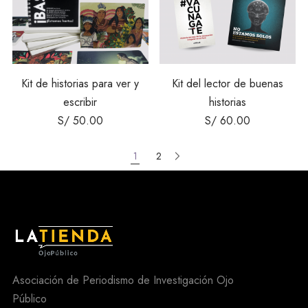
Kit de historias para ver y
Kit del lector de buenas
escribir
historias
S/
50.00
S/
60.00
1
2
Asociación de Periodismo de Investigación Ojo
Público