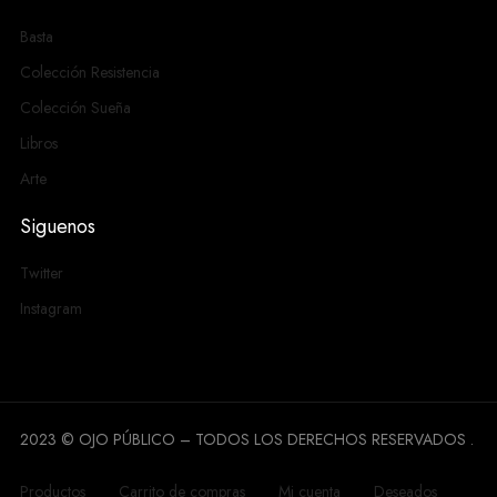
Basta
Colección Resistencia
Colección Sueña
Libros
Arte
Siguenos
Twitter
Instagram
2023 © OJO PÚBLICO – TODOS LOS DERECHOS RESERVADOS .
Productos
Carrito de compras
Mi cuenta
Deseados