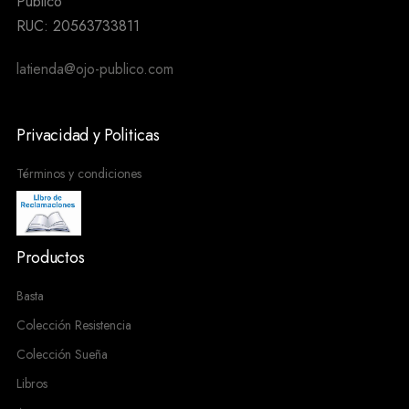
Público
RUC: 20563733811
latienda@ojo-publico.com
Privacidad y Politicas
Términos y condiciones
Productos
Basta
Colección Resistencia
Colección Sueña
Libros