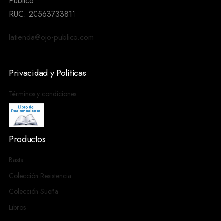
Público
RUC: 20563733811
latienda@ojo-publico.com
Privacidad y Politicas
Términos y condiciones
Productos
Basta
Colección Resistencia
Colección Sueña
Libros