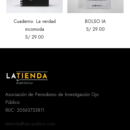
Cuaderno: La verdad
BOLSO IA
incomoda
S/
29.00
S/
29.00
Asociación de Periodismo de Investigación Ojo
Público
RUC: 20563733811
latienda@ojo-publico.com