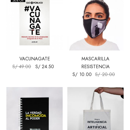
50% Off
VACUNAGATE
MASCARILLA
S/
49.00
S/
24.50
RESISTENCIA
S/
10.00
S/
20.00