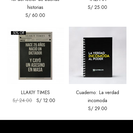
historias
S/
25.00
S/
60.00
50% Off
LLAKIY TIMES
Cuaderno: La verdad
S/
24.00
S/
12.00
incomoda
S/
29.00