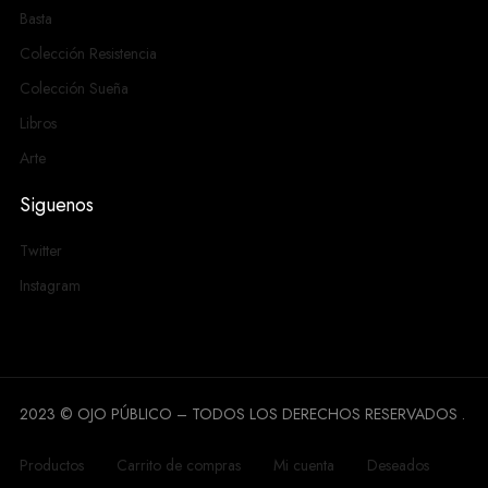
Basta
Colección Resistencia
Colección Sueña
Libros
Arte
Siguenos
Twitter
Instagram
2023 © OJO PÚBLICO – TODOS LOS DERECHOS RESERVADOS .
Productos
Carrito de compras
Mi cuenta
Deseados