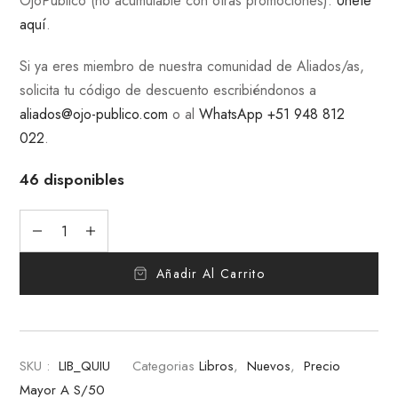
OjoPúblico (no acumulable con otras promociones).
Únete
aquí
.
Si ya eres miembro de nuestra comunidad de Aliados/as,
solicita tu código de descuento escribiéndonos a
aliados@ojo-publico.com
o al
WhatsApp +51 948 812
022
.
46 disponibles
Añadir Al Carrito
SKU :
LIB_QUIU
Categorias
Libros
,
Nuevos
,
Precio
Mayor A S/50