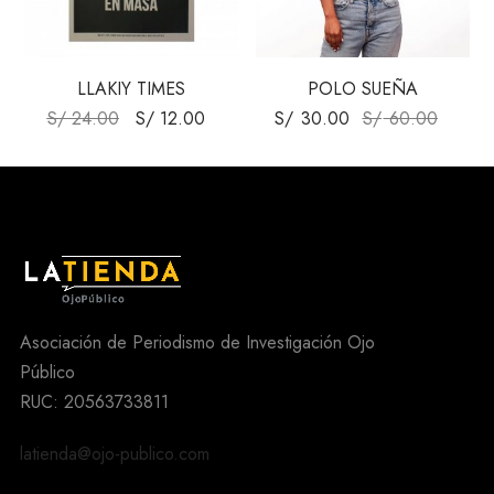
LLAKIY TIMES
POLO SUEÑA
S/
24.00
S/
12.00
S/
30.00
S/
60.00
Asociación de Periodismo de Investigación Ojo
Público
RUC: 20563733811
latienda@ojo-publico.com